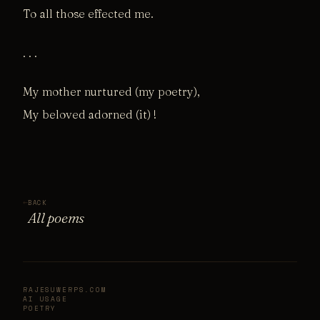
To all those effected me.
. . .
My mother nurtured (my poetry),
My beloved adorned (it) !
←
BACK
All poems
RAJESUWERPS.COM
AI USAGE
POETRY