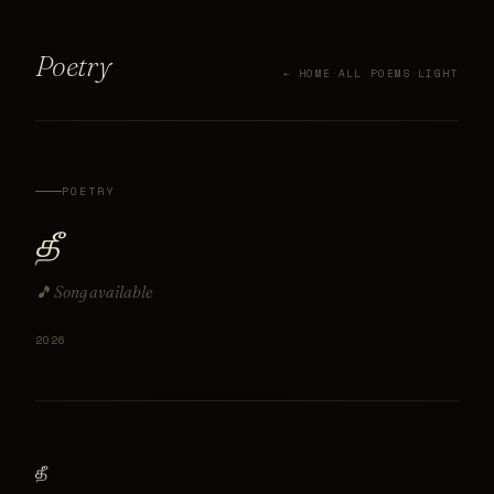
Poetry
← HOME
·
ALL POEMS
·
LIGHT
POETRY
தீ
🎵 Song available
2026
தீ