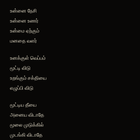
உன்னை நேசி
உன்னை உணர்
உன்மை ஏற்கும்
மனதை வளர்
உனக்குள் வெப்பம்
மூட்டி விடு
உறங்கும் சக்தியை
எழுப்பி விடு
மூட்டிய தீயை
அனைய விடாதே
மூலை முடுக்கில்
முடங்கி விடாதே